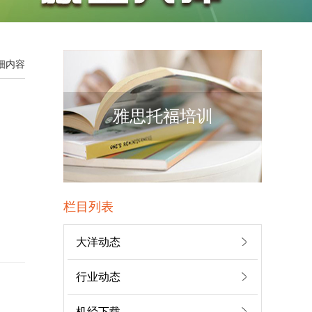
详细内容
雅思托福培训
栏目列表
大洋动态
行业动态
王同学
大洋雅思入学测评成...
机经下载