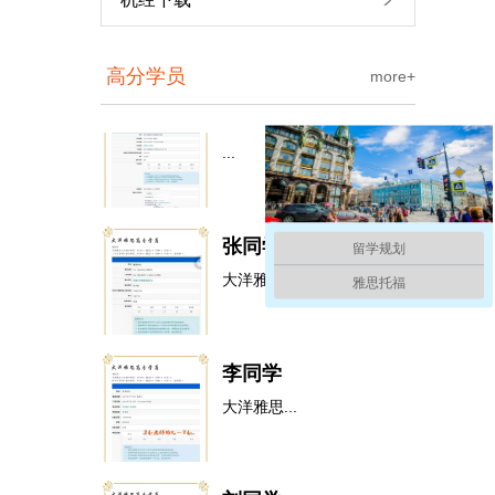
高分学员
more+
孟同学
...
张同学
大洋雅思入学测评成...
留学规划
雅思托福
李同学
托福90分冲刺套餐
大洋雅思...
刘同学