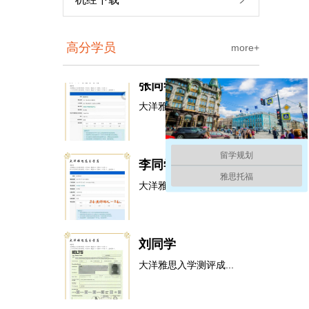
...
高分学员
more+
张同学
托福90分冲刺套餐
大洋雅思入学测评成...
李同学
留学规划
大洋雅思...
雅思托福
雅思强化6分班
刘同学
大洋雅思入学测评成...
王同学