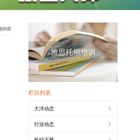
详细内容
雅思托福培训
栏目列表
王同学
大洋雅思入学测评成...
大洋动态
行业动态
孟同学
机经下载