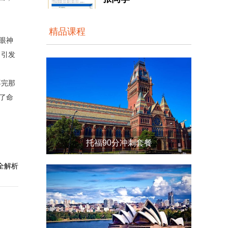
精品课程
托福90分冲刺套餐
李同学
眼神
大洋雅思...
常引发
不完那
了命
雅思强化6分班
全解析