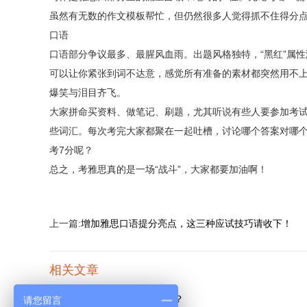
虽然有无数的作文模板帮忙，但仍然很多人觉得抓不住得分
口语
口语部分争议最多、最腥风血雨。出题风格独特，“黑红”属
可以让你紧张到词不达意，感觉所有准备的素材都突然用不
爆笑与泪目齐飞。
大家拼命买资料、做笔记、刷题，尤其听说有些人要参加考
些词汇。每次考完大家都聚在一起吐槽，讨论哪个答案对哪个
考7分呢？
总之，考雅思真的是一场“战斗”，大家都要加油啊！
上一篇:
增加雅思口语提分亮点，这三种应试技巧请收下！
相关文章
雅思报名需要什么条件和要求？
请您留言