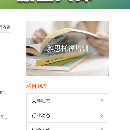
王同学
大洋雅思入学测评成...
详细内容
雅思托福培训
孟同学
...
张同学
栏目列表
大洋雅思入学测评成...
拍”，
大洋动态
李同学
行业动态
人生，
大洋雅思...
机经下载