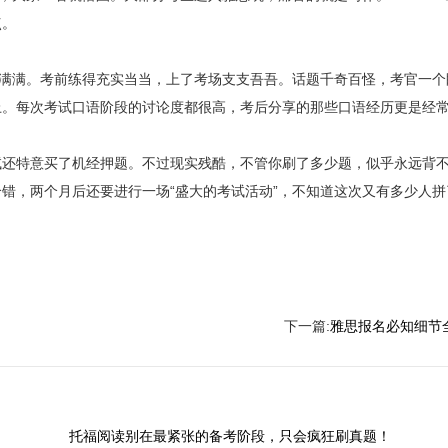
点。
性满满。考前练得充实当当，上了考场支支吾吾。话题千奇百怪，考官一个
上。每次考试口语阶段的讨论度都很高，考后分享的那些口语经历更是经
试还特意买了机经押题。不过现实残酷，不管你刷了多少题，似乎永远背
错，两个月后还要进行一场“盛大的考试活动”，不知道这次又有多少人拼
下一篇:
雅思报名必知细节
托福阅读别在最紧张的备考阶段，只会疯狂刷真题！